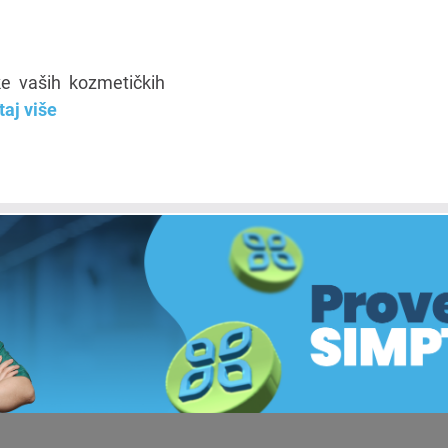
ke vaših kozmetičkih
taj više
O nama
Politika privatnosti
Kontakt
Urednička politika