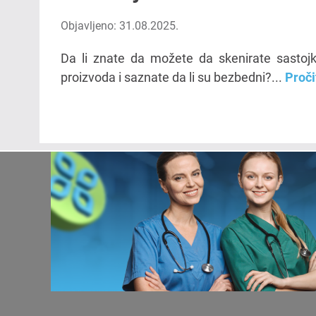
Objavljeno: 31.08.2025.
Da li znate da možete da skenirate sastoj
proizvoda i saznate da li su bezbedni?...
Proči
©2019 Medik. Sva prava zadržana.
Medik ne pruža medicinske savete, dijagnoze ili
terapije.