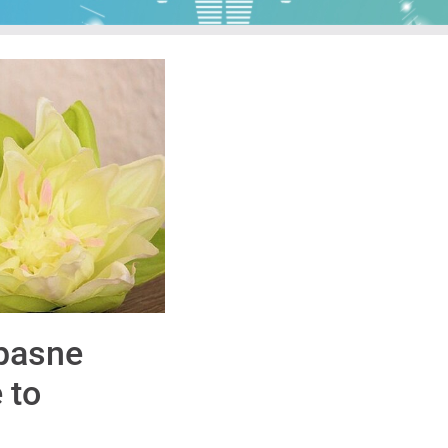
opasne
 to