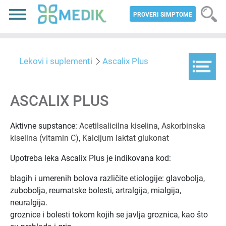
PROVERI SIMPTOME
Lekovi i suplementi
Ascalix Plus
ASCALIX PLUS
Aktivne supstance:
Acetilsalicilna kiselina
,
Askorbinska
kiselina (vitamin C)
,
Kalcijum laktat glukonat
Upotreba leka Ascalix Plus je indikovana kod:
blagih i umerenih bolova različite etiologije: glavobolja,
zubobolja, reumatske bolesti, artralgija, mialgija,
neuralgija.
groznice i bolesti tokom kojih se javlja groznica, kao što