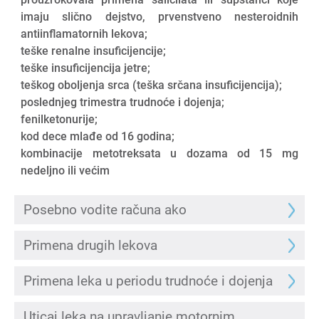
imaju slično dejstvo, prvenstveno nesteroidnih
antiinflamatornih lekova;
teške renalne insuficijencije;
teške insuficijencija jetre;
teškog oboljenja srca (teška srčana insuficijencija);
poslednjeg trimestra trudnoće i dojenja;
fenilketonurije;
kod dece mlađe od 16 godina;
kombinacije metotreksata u dozama od 15 mg
nedeljno ili većim
Posebno vodite računa ako
Primena drugih lekova
Primena leka u periodu trudnoće i dojenja
Uticaj leka na upravljanje motornim