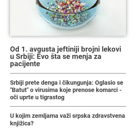
Od 1. avgusta jeftiniji brojni lekovi
u Srbiji: Evo šta se menja za
pacijente
Srbiji prete denga i čikungunja: Oglasio se
"Batut" o virusima koje prenose komarci -
oči uprte u tigrastog
U kojim zemljama važi srpska zdravstvena
knjižica?