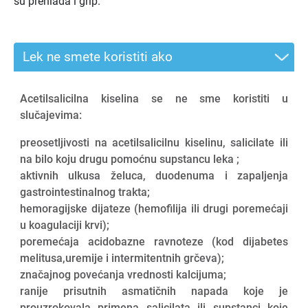
su prehlada i grip.
Lek ne smete koristiti ako
Acetilsalicilna kiselina se ne sme koristiti u
slučajevima:
preosetljivosti na acetilsalicilnu kiselinu, salicilate ili
na bilo koju drugu pomoćnu supstancu leka ;
aktivnih ulkusa želuca, duodenuma i zapaljenja
gastrointestinalnog trakta;
hemoragijske dijateze (hemofilija ili drugi poremećaji
u koagulaciji krvi);
poremećaja acidobazne ravnoteze (kod dijabetes
melitusa,uremije i intermitentnih grčeva);
značajnog povećanja vrednosti kalcijuma;
ranije prisutnih asmatičnih napada koje je
prouzrokovala primena salicilata ili supstanci koje