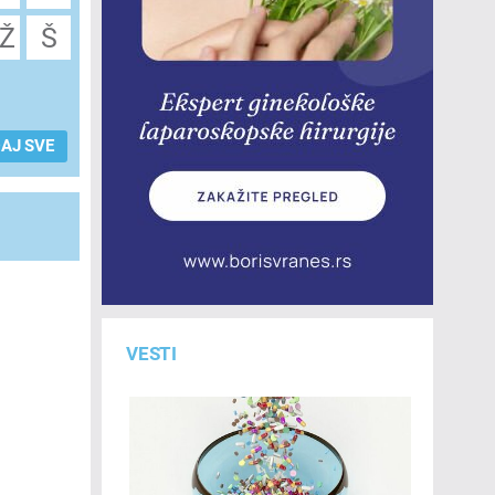
Ž
Š
AJ SVE
VESTI