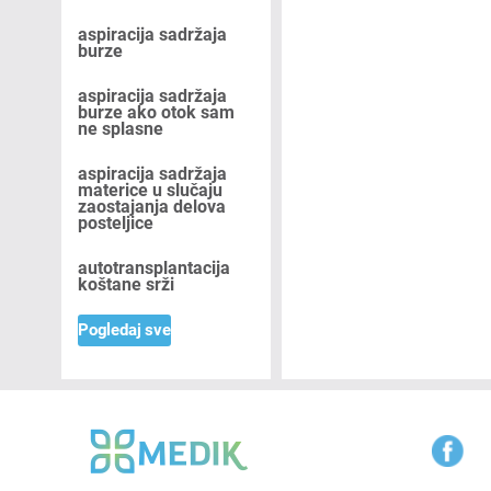
aspiracija sadržaja
burze
aspiracija sadržaja
burze ako otok sam
ne splasne
aspiracija sadržaja
materice u slučaju
zaostajanja delova
posteljice
autotransplantacija
koštane srži
Pogledaj sve