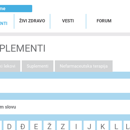
ome
ŽIVI ZDRAVO
VESTI
FORUM
NTI
UPLEMENTI
i lekovi
Suplementi
Nefarmaceutska terapija
om slovu
D
Đ
E
Ž
Z
I
J
K
L
L