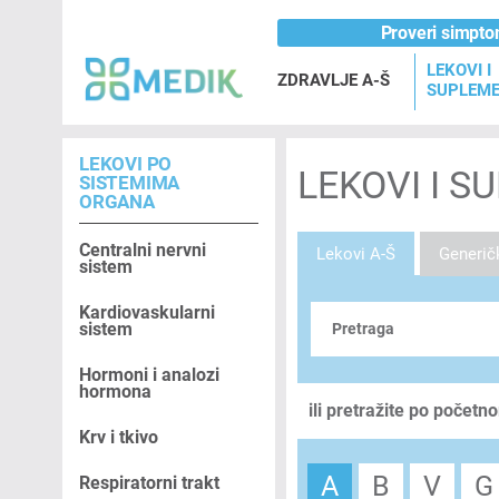
Proveri simpt
LEKOVI I
ZDRAVLJE A-Š
SUPLEME
LEKOVI PO
LEKOVI I S
SISTEMIMA
ORGANA
Centralni nervni
Lekovi A-Š
Generičk
sistem
Kardiovaskularni
sistem
Hormoni i analozi
hormona
ili pretražite po početn
Krv i tkivo
A
B
V
G
Respiratorni trakt