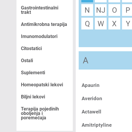
Gastrointestinalni
N
NJ
O
P
trakt
Q
W
X
Y
Antimikrobna terapija
Imunomodulatori
Citostatici
A
Ostali
Suplementi
Homeopatski lekovi
Apaurin
Biljni lekovi
Averidon
Terapija pojedinih
Actawell
oboljenja i
poremećaja
Amitriptyline