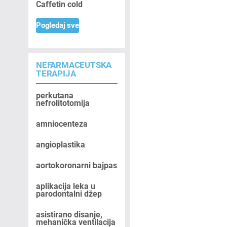
Caffetin cold
Pogledaj sve
NEFARMACEUTSKA
TERAPIJA
perkutana
nefrolitotomija
amniocenteza
angioplastika
aortokoronarni bajpas
aplikacija leka u
parodontalni džep
asistirano disanje,
mehanička ventilacija