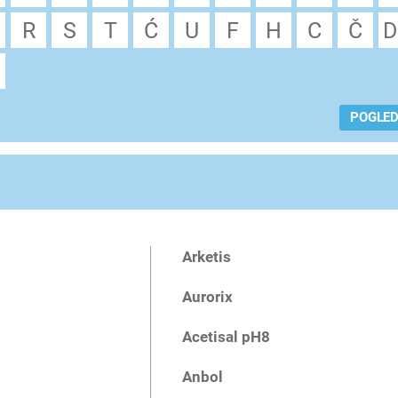
R
S
T
Ć
U
F
H
C
Č
D
POGLED
Arketis
Aurorix
Acetisal pH8
Anbol