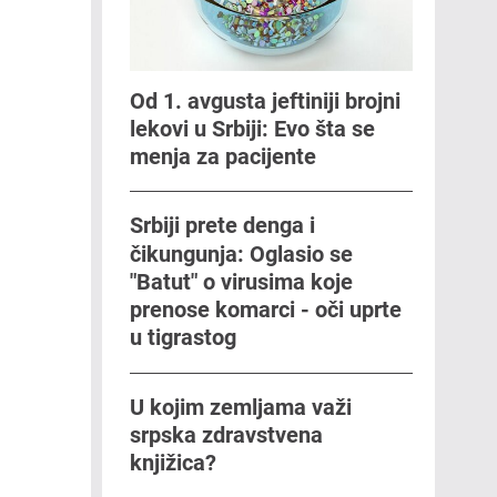
Od 1. avgusta jeftiniji brojni
lekovi u Srbiji: Evo šta se
menja za pacijente
Srbiji prete denga i
čikungunja: Oglasio se
"Batut" o virusima koje
prenose komarci - oči uprte
u tigrastog
U kojim zemljama važi
srpska zdravstvena
knjižica?