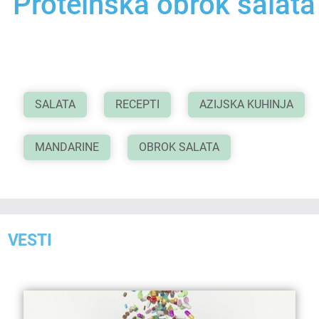
Proteinska obrok salata
SALATA
RECEPTI
AZIJSKA KUHINJA
MANDARINE
OBROK SALATA
VESTI