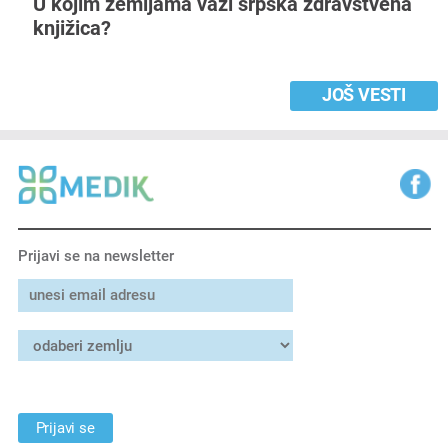
U kojim zemljama važi srpska zdravstvena
knjižica?
JOŠ VESTI
Prijavi se na newsletter
Prijavi se