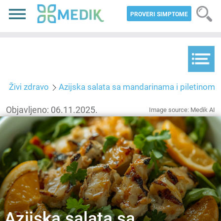
PROVERI SIMPTOME
Živi zdravo
Azijska salata sa mandarinama i piletinom
Objavljeno: 06.11.2025.
Image source: Medik AI
Azijska salata sa