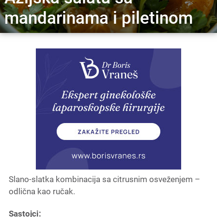
mandarinama i piletinom
Slano-slatka kombinacija sa citrusnim osveženjem –
odlična kao ručak.
Sastojci: