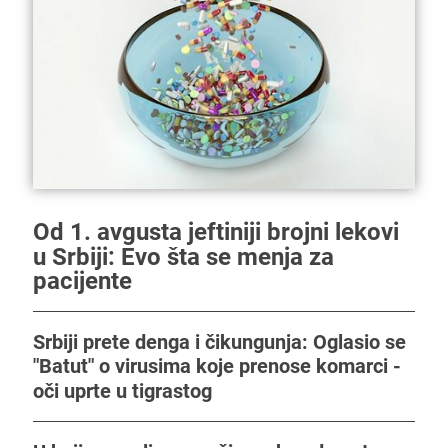
Od 1. avgusta jeftiniji brojni lekovi
u Srbiji: Evo šta se menja za
pacijente
Srbiji prete denga i čikungunja: Oglasio se
"Batut" o virusima koje prenose komarci -
oči uprte u tigrastog