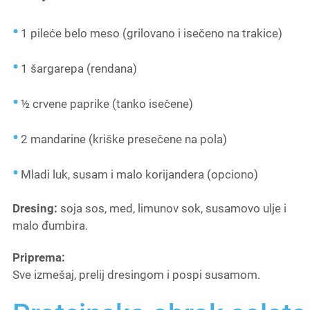
1 pileće belo meso (grilovano i isečeno na trakice)
1 šargarepa (rendana)
½ crvene paprike (tanko isečene)
2 mandarine (kriške presečene na pola)
Mladi luk, susam i malo korijandera (opciono)
Dresing:
soja sos, med, limunov sok, susamovo ulje i
malo đumbira.
Priprema:
Sve izmešaj, prelij dresingom i pospi susamom.