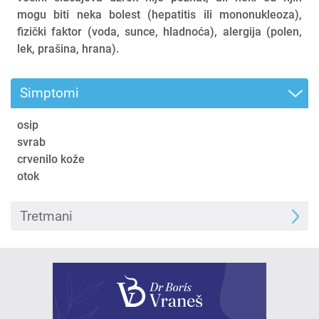
mogu biti neka bolest (hepatitis ili mononukleoza),
fizički faktor (voda, sunce, hladnoća), alergija (polen,
lek, prašina, hrana).
Simptomi
osip
svrab
crvenilo kože
otok
Tretmani