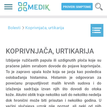
PROVERI SIMPTOME
Bolesti
Koprivnjača, urtikarija
KOPRIVNJAČA, URTIKARIJA
Izbijanje ružičastih papula ili uzdignutih ploča koje su
praćene jakim svrabom dovode do pojave koprivnjače.
To je zapravo upala kože koja se javja kao posledica
oslobađanja histamina. Histamin je odgovoran za
povećanu propustljivost malih krvnih sudova i do
izlaženja sadržaja izvan njih što dovodi do otoka
kože. Akutni oblik traje nekoliko sati do nekoliko nedelja
dok hronični može biti prisutan i nekoliko godina. U
većini slučajeva uzrok nije poznat, ali neki od njih