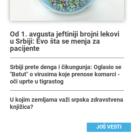
Od 1. avgusta jeftiniji brojni lekovi
u Srbiji: Evo šta se menja za
pacijente
Srbiji prete denga i čikungunja: Oglasio se
"Batut" o virusima koje prenose komarci -
oči uprte u tigrastog
U kojim zemljama važi srpska zdravstvena
knjižica?
JOŠ VESTI