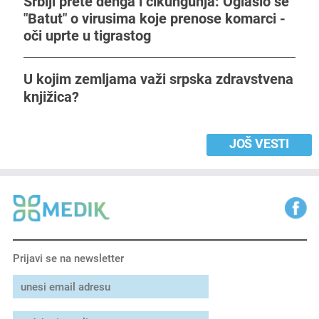
Srbiji prete denga i čikungunja: Oglasio se
"Batut" o virusima koje prenose komarci -
oči uprte u tigrastog
U kojim zemljama važi srpska zdravstvena
knjižica?
JOŠ VESTI
Prijavi se na newsletter