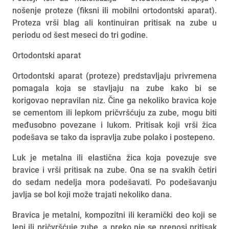
nošenje proteze (fiksni ili mobilni ortodontski aparat).
Proteza vrši blag ali kontinuiran pritisak na zube u
periodu od šest meseci do tri godine.
Ortodontski aparat
Ortodontski aparat (proteze) predstavljaju privremena
pomagala koja se stavljaju na zube kako bi se
korigovao nepravilan niz. Čine ga nekoliko bravica koje
se cementom ili lepkom pričvršćuju za zube, mogu biti
međusobno povezane i lukom. Pritisak koji vrši žica
podešava se tako da ispravlja zube polako i postepeno.
Luk je metalna ili elastična žica koja povezuje sve
bravice i vrši pritisak na zube. Ona se na svakih četiri
do sedam nedelja mora podešavati. Po podešavanju
javlja se bol koji može trajati nekoliko dana.
Bravica je metalni, kompozitni ili keramički deo koji se
lepi ili pričvršćuje zube, a preko nje se prenosi pritisak