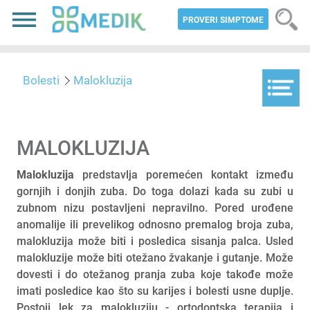
PROVERI SIMPTOME
Bolesti
Malokluzija
MALOKLUZIJA
Malokluzija
predstavlja poremećen kontakt između
gornjih i donjih zuba. Do toga dolazi kada su zubi u
zubnom nizu postavljeni nepravilno. Pored urođene
anomalije ili prevelikog odnosno premalog broja zuba,
malokluzija može biti i posledica sisanja palca. Usled
malokluzije može biti otežano žvakanje i gutanje. Može
dovesti i do otežanog pranja zuba koje takođe može
imati posledice kao što su karijes i bolesti usne duplje.
Postoji lek za malokluziju - ortodontska terapija i