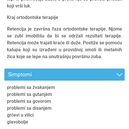
koji vrši luk.
Kraj ortodontske terapije
Retencija je završna faza ortodontske terapije. Njome
se zubi imobilišu da bi se održali rezultati terapije.
Retencija može trajati kraće ili duže. Postiže se pomoću
kalupa koji su izrađeni u providnoj smoli ili metalnih
žica koje se lepe na unutrašnju površinu zuba.
Simptomi
problemi sa žvakanjem
problemi sa gutanjem
problemi sa govorom
problemi sa disanjem
grčevi u vilici
glavobolje