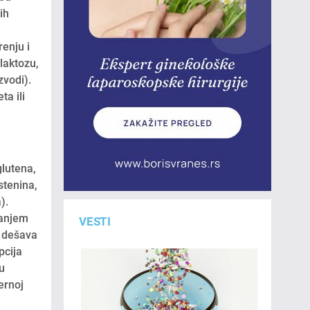
ih
renju i
laktozu,
zvodi).
ta ili
glutena,
stenina,
).
vanjem
VESTI
e dešava
pcija
nu
vernoj