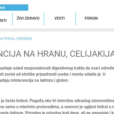
ome
ŽIVI ZDRAVO
VESTI
FORUM
NTI
na hranu, celijakija
CIJA NA HRANU, CELIJAKIJ
astaje usled nesposobnosti digestivnog trakta da svari određ
sti zavisi od etničke pripadnosti osobe i mesta odakle je. U
daju intolerancija na laktozu i gluten.
u
u je česta bolest. Pogađa oko tri četvrtine odraslog stanovništv
tna samo u mlečnim proizvodima, a osnovni je ugljeni hidrat u 
je laktaze. Prirodno je prisutna kod dece, ali se smanjuje i 