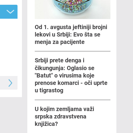
Od 1. avgusta jeftiniji brojni
lekovi u Srbiji: Evo šta se
menja za pacijente
Srbiji prete denga i
čikungunja: Oglasio se
"Batut" o virusima koje
prenose komarci - oči uprte
u tigrastog
U kojim zemljama važi
srpska zdravstvena
knjižica?