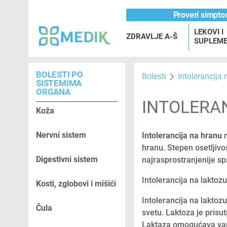
Proveri simpt
LEKOVI I
ZDRAVLJE A-Š
SUPLEME
BOLESTI PO
Bolesti
Intolerancija 
SISTEMIMA
ORGANA
INTOLERAN
Koža
Nervni sistem
Intolerancija na hranu
n
hranu. Stepen osetljivo
Digestivni sistem
najrasprostranjenije spa
Intolerancija na laktoz
Kosti, zglobovi i mišići
Intolerancija na laktoz
Čula
svetu. Laktoza je prisu
Laktaza omogućava varen