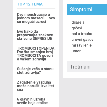
TOP 12 TEMA
Simptomi
Dve menstruacije u
jednom mesecu – ovo
su mogući uzroci
dijareja
grčevi
Evo kako da
bol u trbuhu
prepoznajte znakove
skrivene DEPRESIJE
crevni gasovi
mršavljenje
TROMBOCITOPENIJA:
umor
Evo šta smanjen broj
TROMBOCITA govori
o vašem zdravlju
Tretmani
Sušenje veša u stanu
šteti zdravlju?
Zagađenje vazduha
može narušiti kvalitet
sna
6 glavnih uzroka
svetle boje stolice