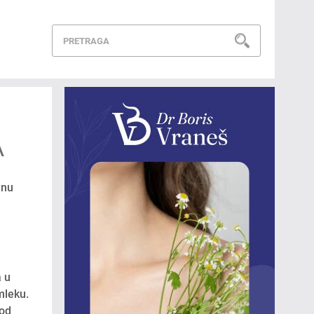
A
enu
a u
mleku.
kod