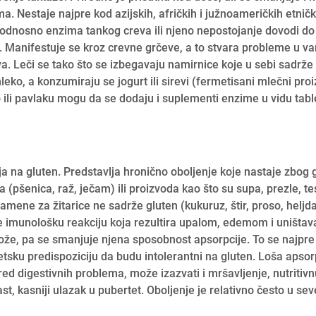
a. Nestaje najpre kod azijskih, afričkih i južnoameričkih etničk
 odnosno enzima tankog creva ili njeno nepostojanje dovodi do
u. Manifestuje se kroz crevne grčeve, a to stvara probleme u va
a. Leči se tako što se izbegavaju namirnice koje u sebi sadrže 
ko, a konzumiraju se jogurt ili sirevi (fermetisani mlečni proi
 ili pavlaku mogu da se dodaju i suplementi enzime u vidu table
cija na gluten. Predstavlja hronično oboljenje koje nastaje zbog 
ca (pšenica, raž, ječam) ili proizvoda kao što su supa, prezle, te
zamene za žitarice ne sadrže gluten (kukuruz, štir, proso, heljda
 imunološku reakciju koja rezultira upalom, edemom i uništa
ože, pa se smanjuje njena sposobnost apsorpcije. To se najpr
netsku predispoziciju da budu intolerantni na gluten. Loša apsor
ored digestivnih problema, može izazvati i mršavljenje, nutritiv
ast, kasniji ulazak u pubertet. Oboljenje je relativno često u se