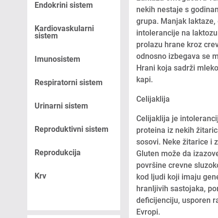
Endokrini sistem
nekih nestaje s godinam
grupa. Manjak laktaze,
Kardiovaskularni
intolerancije na laktoz
sistem
prolazu hrane kroz crev
odnosno izbegava se mle
Imunosistem
Hrani koja sadrži mleko
kapi.
Respiratorni sistem
Celijaklija
Urinarni sistem
Celijaklija je intoleran
Reproduktivni sistem
proteina iz nekih žitari
sosovi. Neke žitarice i 
Reprodukcija
Gluten može da izazove
površine crevne sluzok
Krv
kod ljudi koji imaju ge
hranljivih sastojaka, p
deficijenciju, usporen r
Evropi.