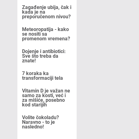
Zagađenje ubija, čak i
kada je na
preporučenom nivou?
Meteoropatija - kako
se nositi sa
promenom vremena?
Dojenje i antibiotici:
Sve što treba da
znate!
7 koraka ka
transformaciji tela
Vitamin D je važan ne
samo za kosti, već i
za mišiće, posebno
kod starijih
Volite čokoladu?
Naravno - to je
nasledno!