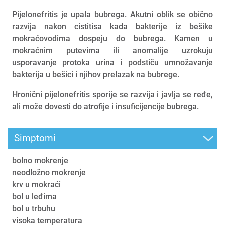
Pijelonefritis je upala bubrega. Akutni oblik se obično
razvija nakon cistitisa kada bakterije iz bešike
mokraćovodima dospeju do bubrega. Kamen u
mokraćnim putevima ili anomalije uzrokuju
usporavanje protoka urina i podstiču umnožavanje
bakterija u bešici i njihov prelazak na bubrege.
Hronični pijelonefritis sporije se razvija i javlja se ređe,
ali može dovesti do atrofije i insuficijencije bubrega.
Simptomi
bolno mokrenje
neodložno mokrenje
krv u mokraći
bol u leđima
bol u trbuhu
visoka temperatura