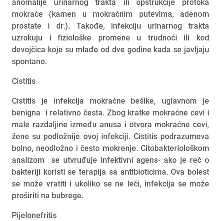
anomalije urinarnog trakta ili opstrukcije protoka
mokraće (kamen u mokraćnim putevima, adenom
prostate i dr.). Takođe, infekciju urinarnog trakta
uzrokuju i fiziološke promene u trudnoći ili kod
devojčica koje su mlađe od dve godine kada se javljaju
spontano.
Cistitis
Cistitis je infekcija mokraćne bešike, uglavnom je
benigna i relativno česta. Zbog kratke mokraćne cevi i
male razdaljine između anusa i otvora mokraćne cevi,
žene su podložnije ovoj infekciji. Cistitis podrazumeva
bolno, neodložno i često mokrenje. Citobakteriološkom
analizom se utvruđuje infektivni agens- ako je reč o
bakteriji koristi se terapija sa antibioticima. Ova bolest
se može vratiti i ukoliko se ne leči, infekcija se može
proširiti na bubrege.
Pijelonefritis