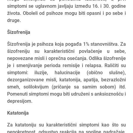
simptomi se uglavnom javljaju između 16. i 30. godine
života. Oboleli od psihoze mogu biti opasni i po sebe i
druge.
Šizofrenija
Šizofrenija je psihoza koja pogađa 1% stanovništva. Za
šizofreniju su karakteristični povlačenje u sebe,
nepovezane misli i oprečna osećanja. Odlika šizofrenije
je i smenjivanje perioda remisije i relapsa. Raličiti su
simptomi: iluzije, halucinacije (obično slušne),
dezorganizovane misli, katatonija, apatija, bezrazložni
smeh, solilokvijum (pričanje sa samim sobom) itd.
Pomenuti simptomi mogu biti udruženi s anksioznošću i
depresijom.
Katatonija
Za katatoniju su karakteristični simptomi kao što su
nepokretnost, odsustvo reakcija na spoljne nadražaje.