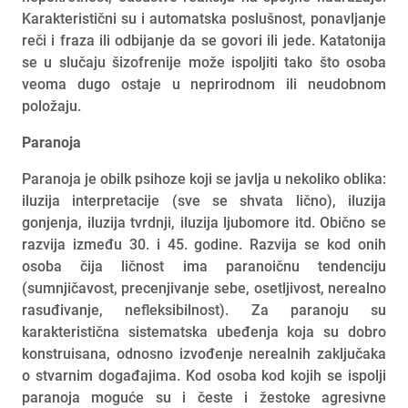
Karakteristični su i automatska poslušnost, ponavljanje
reči i fraza ili odbijanje da se govori ili jede. Katatonija
se u slučaju šizofrenije može ispoljiti tako što osoba
veoma dugo ostaje u neprirodnom ili neudobnom
položaju.
Paranoja
Paranoja je obilk psihoze koji se javlja u nekoliko oblika:
iluzija interpretacije (sve se shvata lično), iluzija
gonjenja, iluzija tvrdnji, iluzija ljubomore itd. Obično se
razvija između 30. i 45. godine. Razvija se kod onih
osoba čija ličnost ima paranoičnu tendenciju
(sumnjičavost, precenjivanje sebe, osetljivost, nerealno
rasuđivanje, nefleksibilnost). Za paranoju su
karakteristična sistematska ubeđenja koja su dobro
konstruisana, odnosno izvođenje nerealnih zaključaka
o stvarnim događajima. Kod osoba kod kojih se ispolji
paranoja moguće su i česte i žestoke agresivne