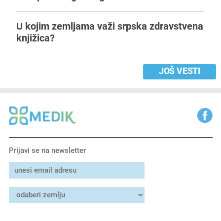
U kojim zemljama važi srpska zdravstvena
knjižica?
JOŠ VESTI
Prijavi se na newsletter