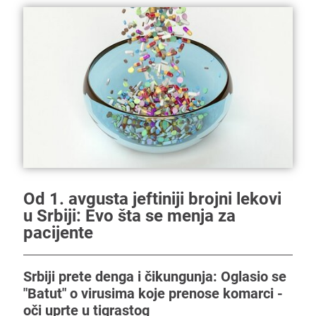
Od 1. avgusta jeftiniji brojni lekovi
u Srbiji: Evo šta se menja za
pacijente
Srbiji prete denga i čikungunja: Oglasio se
"Batut" o virusima koje prenose komarci -
oči uprte u tigrastog