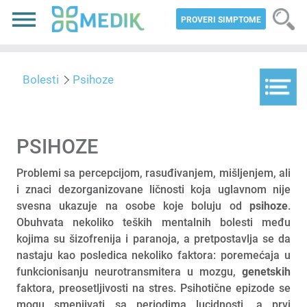
PROVERI SIMPTOME
Bolesti
Psihoze
PSIHOZE
Problemi sa percepcijom, rasuđivanjem, mišljenjem, ali
i znaci dezorganizovane ličnosti koja uglavnom nije
svesna ukazuje na osobe koje boluju od
psihoze
.
Obuhvata nekoliko teških mentalnih bolesti među
kojima su šizofrenija i paranoja, a pretpostavlja se da
nastaju kao posledica nekoliko faktora: poremećaja u
funkcionisanju neurotransmitera u mozgu,
genetskih
faktora, preosetljivosti na stres. Psihotične epizode se
mogu smenjivati sa periodima lucidnosti, a prvi