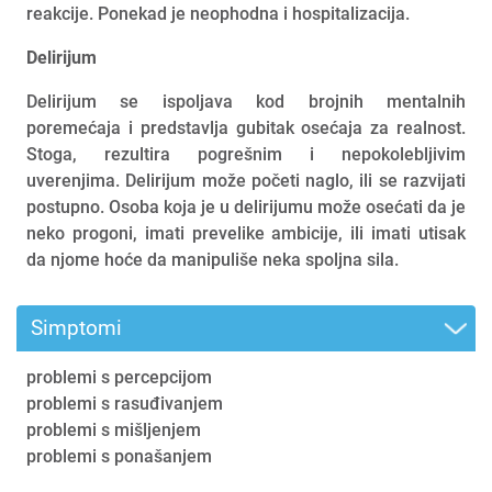
reakcije. Ponekad je neophodna i hospitalizacija.
Delirijum
Delirijum se ispoljava kod brojnih mentalnih
poremećaja i predstavlja gubitak osećaja za realnost.
Stoga, rezultira pogrešnim i nepokolebljivim
uverenjima. Delirijum može početi naglo, ili se razvijati
postupno. Osoba koja je u delirijumu može osećati da je
neko progoni, imati prevelike ambicije, ili imati utisak
da njome hoće da manipuliše neka spoljna sila.
Simptomi
problemi s percepcijom
problemi s rasuđivanjem
problemi s mišljenjem
problemi s ponašanjem