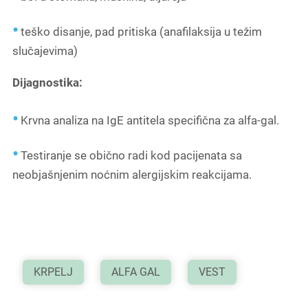
teško disanje, pad pritiska (anafilaksija u težim
slučajevima)
Dijagnostika:
Krvna analiza na IgE antitela specifična za alfa-gal.
Testiranje se obično radi kod pacijenata sa
neobjašnjenim noćnim alergijskim reakcijama.
KRPELJ
ALFA GAL
VEST