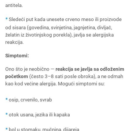
antitela.
Sledeći put kada unesete crveno meso ili proizvode
od sisara (govedina, svinjetina, jagnjetina, divljač,
želatin iz životinjskog porekla), javlja se alergijska
reakcija.
Simptomi:
Ono što je neobično —
reakcija se javlja sa odloženim
početkom
(često 3–8 sati posle obroka), a ne odmah
kao kod većine alergija. Mogući simptomi su:
osip, crvenilo, svrab
otok usana, jezika ili kapaka
bol u stomaku, mučnina, dijareja