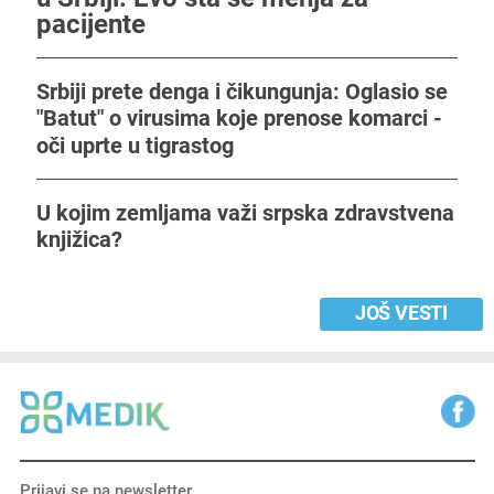
pacijente
Srbiji prete denga i čikungunja: Oglasio se
"Batut" o virusima koje prenose komarci -
oči uprte u tigrastog
U kojim zemljama važi srpska zdravstvena
knjižica?
JOŠ VESTI
Prijavi se na newsletter