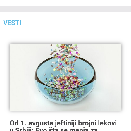
VESTI
Od 1. avgusta jeftiniji brojni lekovi
u Srbiji: Evo šta se menja za