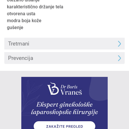
karakteristično držanje tela
otvorena usta
modra boja kože
gušenje
Tretmani
Prevencija