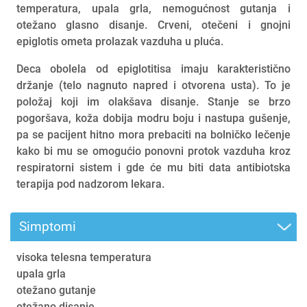
temperatura, upala grla, nemogućnost gutanja i
otežano glasno disanje. Crveni, otečeni i gnojni
epiglotis ometa prolazak vazduha u pluća.
Deca obolela od epiglotitisa imaju karakteristično
držanje (telo nagnuto napred i otvorena usta). To je
položaj koji im olakšava disanje. Stanje se brzo
pogoršava, koža dobija modru boju i nastupa gušenje,
pa se pacijent hitno mora prebaciti na bolničko lečenje
kako bi mu se omogućio ponovni protok vazduha kroz
respiratorni sistem i gde će mu biti data antibiotska
terapija pod nadzorom lekara.
Simptomi
visoka telesna temperatura
upala grla
otežano gutanje
otežano disanje