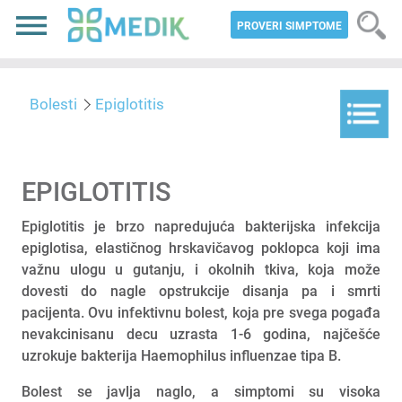
PROVERI SIMPTOME
Bolesti
Epiglotitis
EPIGLOTITIS
Epiglotitis je brzo napredujuća bakterijska infekcija
epiglotisa, elastičnog hrskavičavog poklopca koji ima
važnu ulogu u gutanju, i okolnih tkiva, koja može
dovesti do nagle opstrukcije disanja pa i smrti
pacijenta. Ovu infektivnu bolest, koja pre svega pogađa
nevakcinisanu decu uzrasta 1-6 godina, najčešće
uzrokuje bakterija Haemophilus influenzae tipa B.
Bolest se javlja naglo, a simptomi su visoka