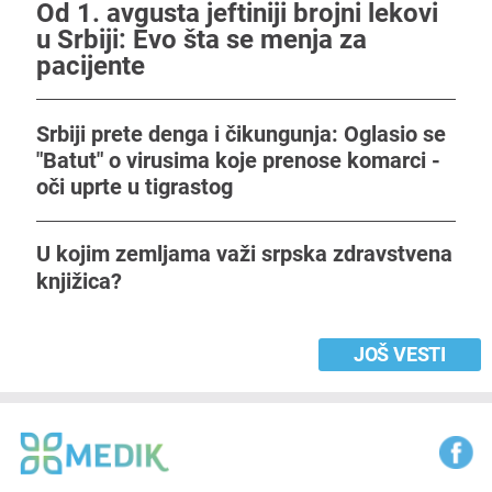
Od 1. avgusta jeftiniji brojni lekovi
u Srbiji: Evo šta se menja za
pacijente
Srbiji prete denga i čikungunja: Oglasio se
"Batut" o virusima koje prenose komarci -
oči uprte u tigrastog
U kojim zemljama važi srpska zdravstvena
knjižica?
JOŠ VESTI