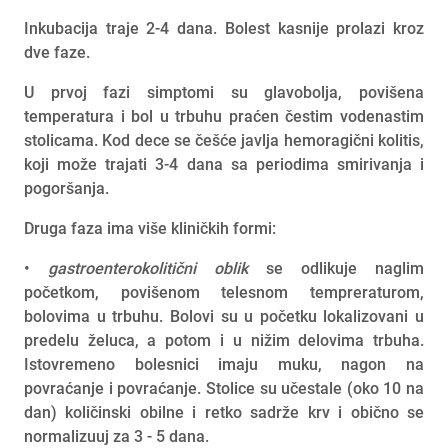
Inkubacija traje 2-4 dana. Bolest kasnije prolazi kroz
dve faze.
U prvoj fazi simptomi su glavobolja, povišena
temperatura i bol u trbuhu praćen čestim vodenastim
stolicama. Kod dece se češće javlja hemoragični kolitis,
koji može trajati 3-4 dana sa periodima smirivanja i
pogoršanja.
Druga faza ima više kliničkih formi:
•
gastroenterokolitični oblik
se odlikuje naglim
početkom, povišenom telesnom tempreraturom,
bolovima u trbuhu. Bolovi su u početku lokalizovani u
predelu želuca, a potom i u nižim delovima trbuha.
Istovremeno bolesnici imaju muku, nagon na
povraćanje i povraćanje. Stolice su učestale (oko 10 na
dan) količinski obilne i retko sadrže krv i obično se
normalizuuj za 3 - 5 dana.