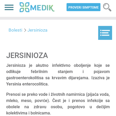
PROVERI SIMPTOME
Bolesti
​Jersinioza
​JERSINIOZA
Jersinioza je akutno infektivno oboljenje koje se
odlikuje febrilnim stanjem i pojavom
gastroenterokolitisa sa krvavim dijarejama. Izaziva je
Yersinia enterocolitica.
Prenosi se preko vode i životnih namirnica (pijaća voda,
mleko, meso, povrće). Čest je i prenos infekcije sa
obolele na zdravu osobu, pogotovo u dečijim
kolektivima i bolnicama.