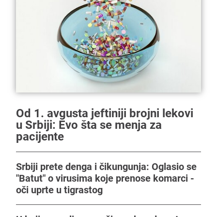
Od 1. avgusta jeftiniji brojni lekovi
u Srbiji: Evo šta se menja za
pacijente
Srbiji prete denga i čikungunja: Oglasio se
"Batut" o virusima koje prenose komarci -
oči uprte u tigrastog