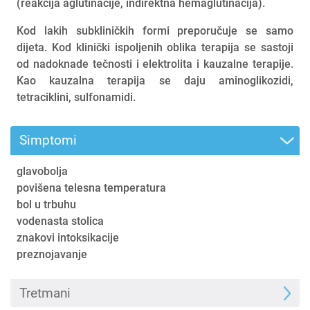
(reakcija aglutinacije, indirektna hemaglutinacija).
Kod lakih subkliničkih formi preporučuje se samo
dijeta. Kod klinički ispoljenih oblika terapija se sastoji
od nadoknade tečnosti i elektrolita i kauzalne terapije.
Kao kauzalna terapija se daju aminoglikozidi,
tetraciklini, sulfonamidi.
Simptomi
glavobolja
povišena telesna temperatura
bol u trbuhu
vodenasta stolica
znakovi intoksikacije
preznojavanje
Tretmani