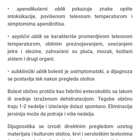
•
apendikularni oblik
pokazuje znake opšte
intoksikacije, povišenom telesnom temperaturom i
simptomima apendicitisa.
•
septični oblik
se karakteriše promenljivom telesnom
temperaturom, oblinim preznojavanjem, uvećanjem
jetre i slezine, zahvaćeni su pluća, mozak, koštani
sistem i drugi organi.
•
subklinički oblik
bolesti je asimptomatski, a dijagnoza
se postavlja tek nakon pregleda stolice
Bolest obično protiče kao febrilni enterokolitis sa lakom
ili srednje izraženom dehidratacijom. Tegobe obično
traju 1-2 nedelje i izlečenje dolazi spontano. Eliminacija
jersinija može da potraje i više nedelja.
Dijagnostika se izvodi direktnim pregledom uzetog
materijala i kulturom stolice, krvi i serološkim testovima