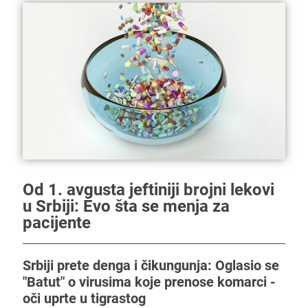
Od 1. avgusta jeftiniji brojni lekovi
u Srbiji: Evo šta se menja za
pacijente
Srbiji prete denga i čikungunja: Oglasio se
"Batut" o virusima koje prenose komarci -
oči uprte u tigrastog