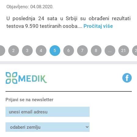
Objavljeno: 04.08.2020.
U poslednja 24 sata u Srbiji su obrađeni rezultati
testova 9.590 testiranih osoba....
Pročitaj više
1
2
3
4
5
6
7
8
...
21
Prijavi se na newsletter