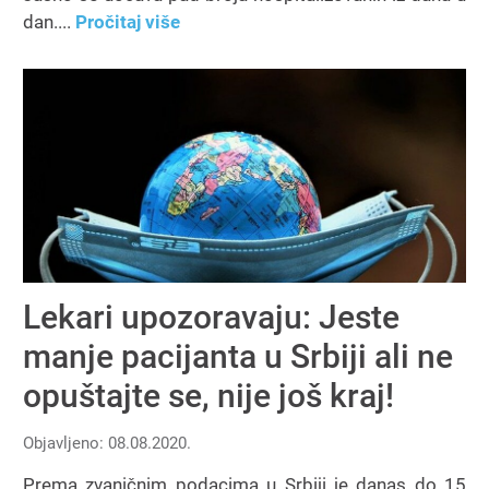
dan....
Pročitaj više
Lekari upozoravaju: Jeste
manje pacijanta u Srbiji ali ne
opuštajte se, nije još kraj!
Objavljeno: 08.08.2020.
Prema zvaničnim podacima u Srbiji je danas do 15