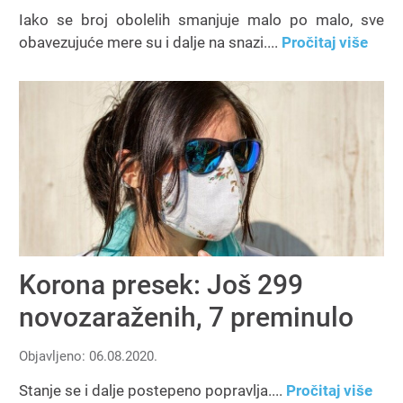
Iako se broj obolelih smanjuje malo po malo, sve
obavezujuće mere su i dalje na snazi....
Pročitaj više
Korona presek: Još 299
novozaraženih, 7 preminulo
Objavljeno: 06.08.2020.
Stanje se i dalje postepeno popravlja....
Pročitaj više