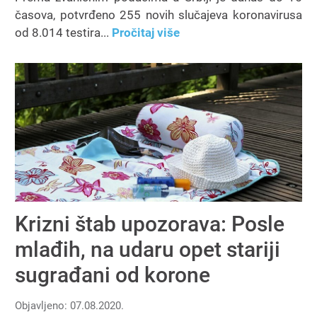
časova, potvrđeno 255 novih slučajeva koronavirusa
od 8.014 testira...
Pročitaj više
Krizni štab upozorava: Posle
mlađih, na udaru opet stariji
sugrađani od korone
Objavljeno: 07.08.2020.