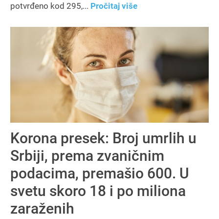
potvrđeno kod 295,...
Pročitaj više
Korona presek: Broj umrlih u
Srbiji, prema zvaničnim
podacima, premašio 600. U
svetu skoro 18 i po miliona
zaraženih