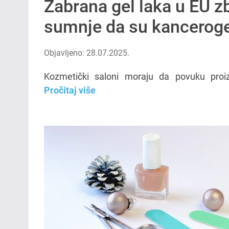
Zabrana gel laka u EU z
sumnje da su kancerog
Objavljeno: 28.07.2025.
Kozmetički saloni moraju da povuku proiz
Pročitaj više