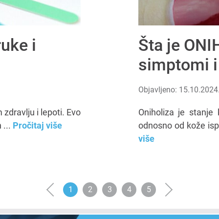
uke i
Šta je ONI
simptomi i
Objavljeno: 15.10.2024
zdravlju i lepoti. Evo
Oniholiza je stanje
 ...
Pročitaj više
odnosno od kože isp
više
‹
1
2
3
4
5
›