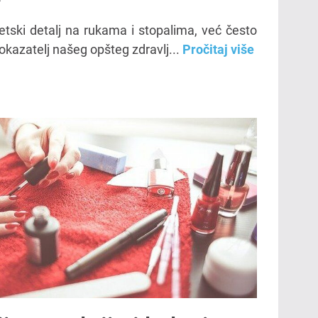
tski detalj na rukama i stopalima, već često
okazatelj našeg opšteg zdravlj...
Pročitaj više