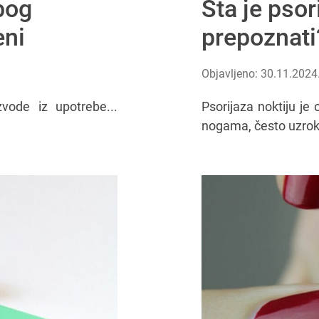
bog
Šta je psor
eni
prepoznati
Objavljeno: 30.11.2024
vode iz upotrebe...
Psorijaza noktiju je
nogama, često uzroku