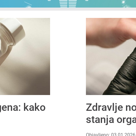
gena: kako
Zdravlje n
stanja org
Objavljeno: 03.01.2026