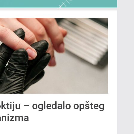
oktiju – ogledalo opšteg
anizma
.