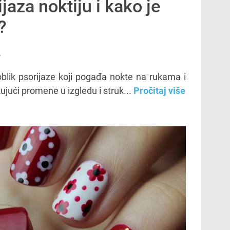
ijaza noktiju i kako je
?
.
 oblik psorijaze koji pogađa nokte na rukama i
jući promene u izgledu i struk...
Pročitaj više