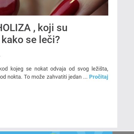
HOLIZA , koji su
 kako se leči?
.
 kod kojeg se nokat odvaja od svog ležišta,
od nokta. To može zahvatiti jedan ...
Pročitaj