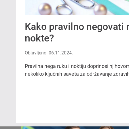
Kako pravilno negovati r
nokte?
Objavljeno: 06.11.2024.
Pravilna nega ruku i noktiju doprinosi njihovom 
nekoliko ključnih saveta za održavanje zdravih