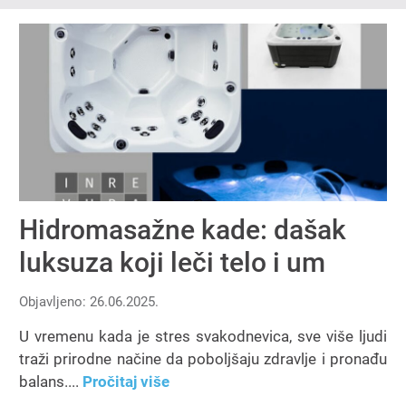
Hidromasažne kade: dašak
luksuza koji leči telo i um
Objavljeno: 26.06.2025.
U vremenu kada je stres svakodnevica, sve više ljudi
traži prirodne načine da poboljšaju zdravlje i pronađu
balans....
Pročitaj više