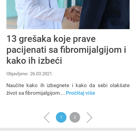
13 grešaka koje prave
pacijenati sa fibromijalgijom i
kako ih izbeći
Objavljeno: 26.03.2021.
Naučite kako ih izbegnete i kako da sebi olakšate
život sa fibromijalgijom....
Pročitaj više
‹
1
2
›