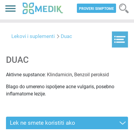
PROVERI SIMPTOME
Lekovi i suplementi
Duac
DUAC
Aktivne supstance:
Klindamicin
,
Benzoil peroksid
Blago do umereno ispoljene acne vulgaris, posebno
inflamatorne lezije.
Lek ne smete koristiti ako