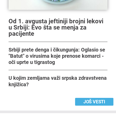
Od 1. avgusta jeftiniji brojni lekovi
u Srbiji: Evo šta se menja za
pacijente
Srbiji prete denga i čikungunja: Oglasio se
"Batut" o virusima koje prenose komarci -
oči uprte u tigrastog
U kojim zemljama važi srpska zdravstvena
knjižica?
JOŠ VESTI