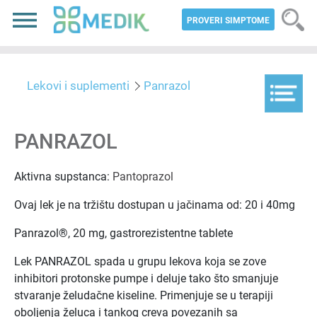
PROVERI SIMPTOME
Lekovi i suplementi
Panrazol
PANRAZOL
Aktivna supstanca:
Pantoprazol
Ovaj lek je na tržištu dostupan u jačinama od: 20 i 40mg
Panrazol®, 20 mg, gastrorezistentne tablete
Lek PANRAZOL spada u grupu lekova koja se zove
inhibitori protonske pumpe i deluje tako što smanjuje
stvaranje želudačne kiseline. Primenjuje se u terapiji
oboljenja želuca i tankog creva povezanih sa