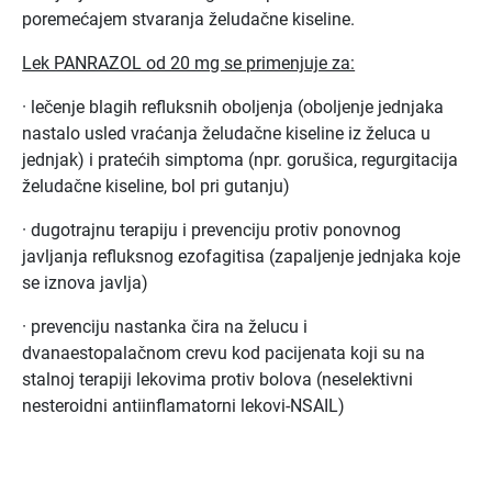
poremećajem stvaranja želudačne kiseline.
Lek PANRAZOL od 20 mg se primenjuje za:
· lečenje blagih refluksnih oboljenja (oboljenje jednjaka
nastalo usled vraćanja želudačne kiseline iz želuca u
jednjak) i pratećih simptoma (npr. gorušica, regurgitacija
želudačne kiseline, bol pri gutanju)
· dugotrajnu terapiju i prevenciju protiv ponovnog
javljanja refluksnog ezofagitisa (zapaljenje jednjaka koje
se iznova javlja)
· prevenciju nastanka čira na želucu i
dvanaestopalačnom crevu kod pacijenata koji su na
stalnoj terapiji lekovima protiv bolova (neselektivni
nesteroidni antiinflamatorni lekovi-NSAIL)