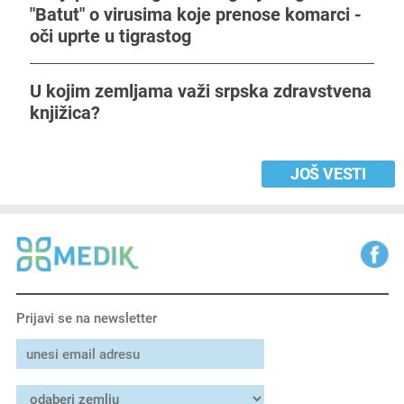
"Batut" o virusima koje prenose komarci -
oči uprte u tigrastog
U kojim zemljama važi srpska zdravstvena
knjižica?
JOŠ VESTI
Prijavi se na newsletter