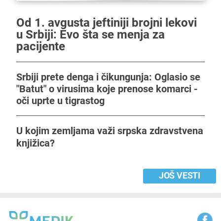
Od 1. avgusta jeftiniji brojni lekovi
u Srbiji: Evo šta se menja za
pacijente
Srbiji prete denga i čikungunja: Oglasio se
"Batut" o virusima koje prenose komarci -
oči uprte u tigrastog
U kojim zemljama važi srpska zdravstvena
knjižica?
JOŠ VESTI