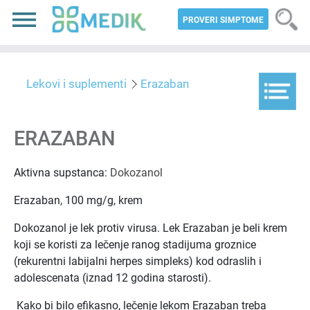
PROVERI SIMPTOME
Lekovi i suplementi
Erazaban
ERAZABAN
Aktivna supstanca:
Dokozanol
Erazaban, 100 mg/g, krem
Dokozanol je lek protiv virusa. Lek Erazaban je beli krem
koji se koristi za lečenje ranog stadijuma groznice
(rekurentni labijalni herpes simpleks) kod odraslih i
adolescenata (iznad 12 godina starosti).
Kako bi bilo efikasno, lečenje lekom Erazaban treba