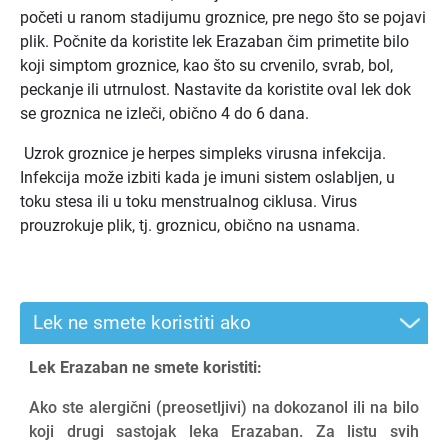
početi u ranom stadijumu groznice, pre nego što se pojavi
plik. Počnite da koristite lek Erazaban čim primetite bilo
koji simptom groznice, kao što su crvenilo, svrab, bol,
peckanje ili utrnulost. Nastavite da koristite oval lek dok
se groznica ne izleči, obično 4 do 6 dana.
Uzrok groznice je herpes simpleks virusna infekcija.
Infekcija može izbiti kada je imuni sistem oslabljen, u
toku stesa ili u toku menstrualnog ciklusa. Virus
prouzrokuje plik, tj. groznicu, obično na usnama.
Lek ne smete koristiti ako
Lek Erazaban ne smete koristiti:
Ako ste alergični (preosetljivi) na dokozanol ili na bilo
koji drugi sastojak leka Erazaban. Za listu svih