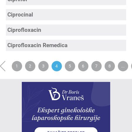
Ciprocinal
Ciprofloxacin
Ciprofloxacin Remedica
‹
1
2
3
4
5
6
7
8
...