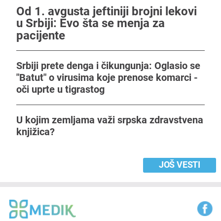
Od 1. avgusta jeftiniji brojni lekovi
u Srbiji: Evo šta se menja za
pacijente
Srbiji prete denga i čikungunja: Oglasio se
"Batut" o virusima koje prenose komarci -
oči uprte u tigrastog
U kojim zemljama važi srpska zdravstvena
knjižica?
JOŠ VESTI