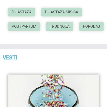
DIJASTAZA
DIJASTAZA MIŠIĆA
POSTPARTUM
TRUDNOĆA
POROĐAJ
VESTI