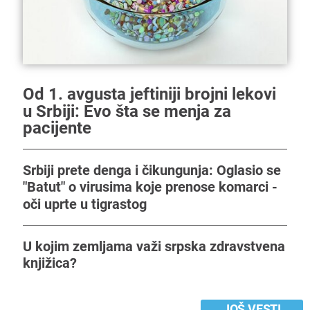
Od 1. avgusta jeftiniji brojni lekovi
u Srbiji: Evo šta se menja za
pacijente
Srbiji prete denga i čikungunja: Oglasio se
"Batut" o virusima koje prenose komarci -
oči uprte u tigrastog
U kojim zemljama važi srpska zdravstvena
knjižica?
JOŠ VESTI