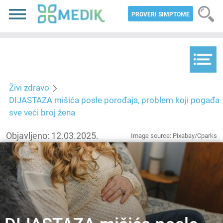
PROVERI SIMPTOME
Živi zdravo
DIJASTAZA mišića posle porođaja, problem koji pogađa
sve veći broj žena
Objavljeno: 12.03.2025.
Image source: Pixabay/Cparks