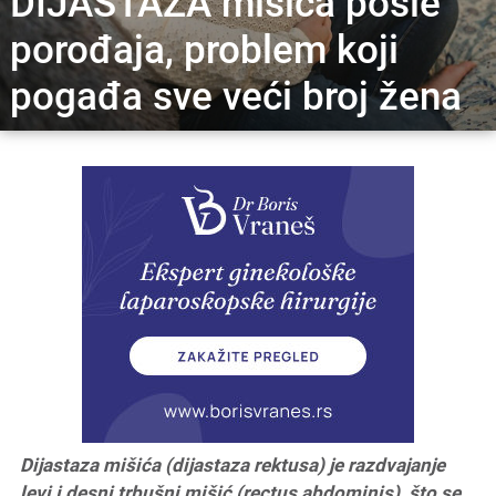
DIJASTAZA mišića posle
porođaja, problem koji
pogađa sve veći broj žena
Dijastaza mišića (dijastaza rektusa) je razdvajanje
levi i desni trbušni mišić (rectus abdominis), što se