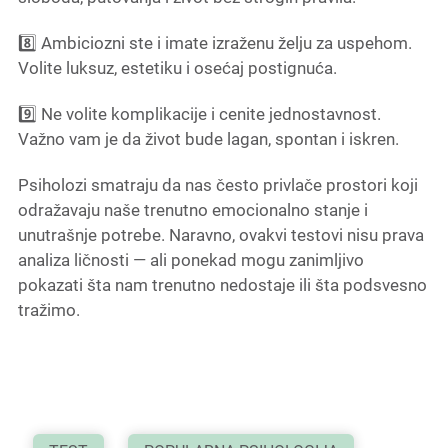
8️⃣ Ambiciozni ste i imate izraženu želju za uspehom.
Volite luksuz, estetiku i osećaj postignuća.
9️⃣ Ne volite komplikacije i cenite jednostavnost.
Važno vam je da život bude lagan, spontan i iskren.
Psiholozi smatraju da nas često privlače prostori koji
odražavaju naše trenutno emocionalno stanje i
unutrašnje potrebe. Naravno, ovakvi testovi nisu prava
analiza ličnosti — ali ponekad mogu zanimljivo
pokazati šta nam trenutno nedostaje ili šta podsvesno
tražimo.