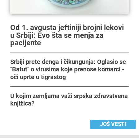
Od 1. avgusta jeftiniji brojni lekovi
u Srbiji: Evo šta se menja za
pacijente
Srbiji prete denga i čikungunja: Oglasio se
"Batut" o virusima koje prenose komarci -
oči uprte u tigrastog
U kojim zemljama važi srpska zdravstvena
knjižica?
JOŠ VESTI