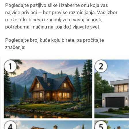
Pogledajte pažljivo slike i izaberite onu koja vas
najviše privlači — bez previše razmišljanja. Vaš izbor
može otkriti nešto zanimljivo o vašoj ličnosti,
potrebama i načinu na koji doživljavate svet.
Pogledajte broj kuće koju birate, pa pročitajte
značenje: