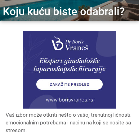
Koju kuću biste odabrali?
Vaš izbor može otkriti nešto o vašoj trenutnoj ličnosti,
emocionalnim potrebama i načinu na koji se nosite sa
stresom.