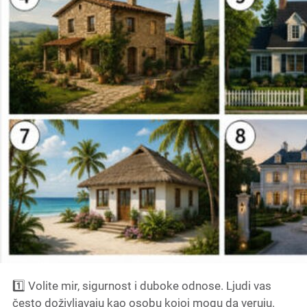
1️⃣ Volite mir, sigurnost i duboke odnose. Ljudi vas
često doživljavaju kao osobu kojoj mogu da veruju.