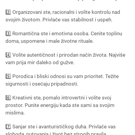
2️⃣ Organizovani ste, racionalni i volite kontrolu nad
svojim životom. Privlače vas stabilnost i uspeh.
3️⃣ Romantična ste i emotivna osoba. Cenite toplinu
doma, uspomene i male životne rituale.
4️⃣ Volite autentičnost i prirodan način života. Najviše
vam prija mir daleko od gužve.
5️⃣ Porodica i bliski odnosi su vam prioritet. Težite
sigurnosti i osećaju pripadnosti.
6️⃣ Kreativni ste, pomalo introvertni i volite svoj
prostor. Punite energiju kada ste sami sa svojim
mislima.
7️⃣ Sanjar ste i avanturističkog duha. Privlače vas
sloboda, putovanja i život bez strogih pravila.