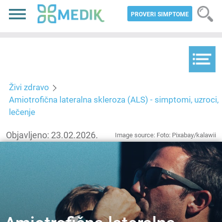
PROVERI SIMPTOME
Živi zdravo
Amiotrofična lateralna skleroza (ALS) - simptomi, uzroci,
lečenje
Objavljeno: 23.02.2026.
Image source: Foto: Pixabay/kalawii