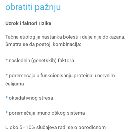
obratiti pažnju
Uzrok i faktori rizika
Tačna etiologija nastanka bolesti i dalje nije dokazana.
Smatra se da postoji kombinacija:
naslednih (genetskih) faktora
poremećaja u funkcionisanju proteina u nervnim
ćelijama
oksidativnog stresa
poremećaja imunološkog sistema
U oko 5–10% slučajeva radi se o porodičnom