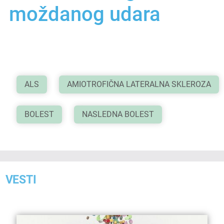
moždanog udara
ALS
AMIOTROFIČNA LATERALNA SKLEROZA
BOLEST
NASLEDNA BOLEST
VESTI