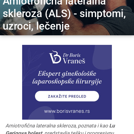
Amiotrofična lateralna
skleroza (ALS) - simptomi,
uzroci, lečenje
Amiotrofična lateralna skleroza, poznata i kao
Lu
Gerigova bolest
, predstavlja tešku i progresivnu