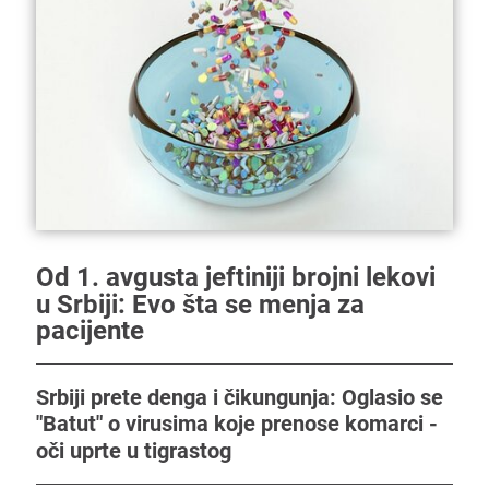
Od 1. avgusta jeftiniji brojni lekovi
u Srbiji: Evo šta se menja za
pacijente
Srbiji prete denga i čikungunja: Oglasio se
"Batut" o virusima koje prenose komarci -
oči uprte u tigrastog