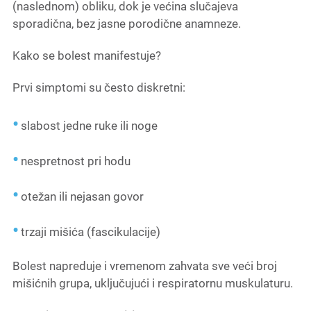
(naslednom) obliku, dok je većina slučajeva
sporadična, bez jasne porodične anamneze.
Kako se bolest manifestuje?
Prvi simptomi su često diskretni:
slabost jedne ruke ili noge
nespretnost pri hodu
otežan ili nejasan govor
trzaji mišića (fascikulacije)
Bolest napreduje i vremenom zahvata sve veći broj
mišićnih grupa, uključujući i respiratornu muskulaturu.