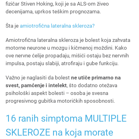
fizičar
Stiven Hoking
, koji je sa ALS-om živeo
decenijama, uprkos teškim prognozama.
Šta je
amiotrofična lateralna skleroza?
Amiotrofična lateralna skleroza
je bolest koja zahvata
motorne neurone u mozgu i kičmenoj moždini. Kako
ove nervne ćelije propadaju, mišići ostaju bez nervnih
impulsa, postaju slabiji, atrofiraju i gube funkciju.
Važno je naglasiti da bolest
ne utiče primarno na
svest, pamćenje i intelekt
, što dodatno otežava
psihološki aspekt bolesti – osoba je svesna
progresivnog gubitka motoričkih sposobnosti.
16 ranih simptoma MULTIPLE
SKLEROZE na koja morate