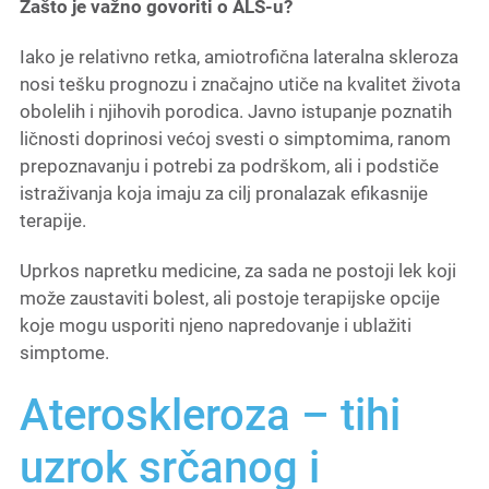
Zašto je važno govoriti o ALS-u?
Iako je relativno retka, amiotrofična lateralna skleroza
nosi tešku prognozu i značajno utiče na kvalitet života
obolelih i njihovih porodica. Javno istupanje poznatih
ličnosti doprinosi većoj svesti o simptomima, ranom
prepoznavanju i potrebi za podrškom, ali i podstiče
istraživanja koja imaju za cilj pronalazak efikasnije
terapije.
Uprkos napretku medicine, za sada ne postoji lek koji
može zaustaviti bolest, ali postoje terapijske opcije
koje mogu usporiti njeno napredovanje i ublažiti
simptome.
Ateroskleroza – tihi
uzrok srčanog i