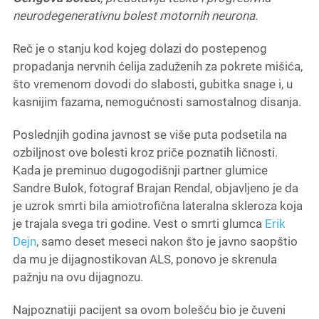
neurodegenerativnu bolest motornih neurona.
Reč je o stanju kod kojeg dolazi do postepenog
propadanja nervnih ćelija zaduženih za pokrete mišića,
što vremenom dovodi do slabosti, gubitka snage i, u
kasnijim fazama, nemogućnosti samostalnog disanja.
Poslednjih godina javnost se više puta podsetila na
ozbiljnost ove bolesti kroz priče poznatih ličnosti.
Kada je preminuo dugogodišnji partner glumice
Sandre Bulok
, fotograf
Brajan Rendal
, objavljeno je da
je uzrok smrti bila amiotrofična lateralna skleroza koja
je trajala svega tri godine. Vest o smrti glumca
Erik
Dejn
, samo deset meseci nakon što je javno saopštio
da mu je dijagnostikovan ALS, ponovo je skrenula
pažnju na ovu dijagnozu.
Najpoznatiji pacijent sa ovom bolešću bio je čuveni