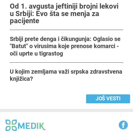
Od 1. avgusta jeftiniji brojni lekovi
u Srbiji: Evo šta se menja za
pacijente
Srbiji prete denga i čikungunja: Oglasio se
"Batut" o virusima koje prenose komarci -
oči uprte u tigrastog
U kojim zemljama važi srpska zdravstvena
knjižica?
JOŠ VESTI