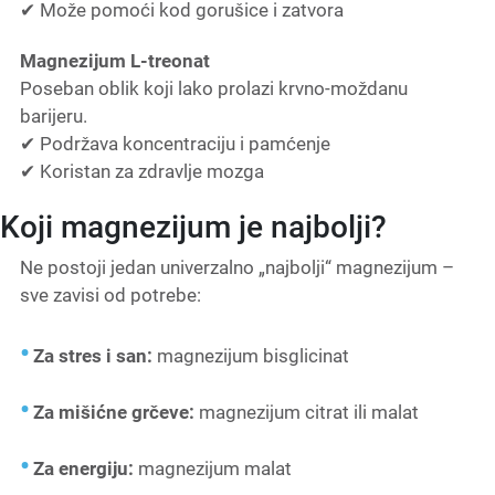
✔ Može pomoći kod gorušice i zatvora
Magnezijum L-treonat
Poseban oblik koji lako prolazi krvno-moždanu
barijeru.
✔ Podržava koncentraciju i pamćenje
✔ Koristan za zdravlje mozga
Koji magnezijum je najbolji?
Ne postoji jedan univerzalno „najbolji“ magnezijum –
sve zavisi od potrebe:
Za stres i san:
magnezijum bisglicinat
Za mišićne grčeve:
magnezijum citrat ili malat
Za energiju:
magnezijum malat