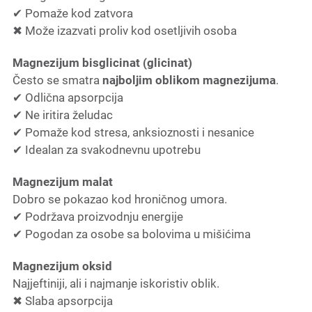
✔ Pomaže kod zatvora
✖ Može izazvati proliv kod osetljivih osoba
Magnezijum bisglicinat (glicinat)
Često se smatra
najboljim oblikom magnezijuma
.
✔ Odlična apsorpcija
✔ Ne iritira želudac
✔ Pomaže kod stresa, anksioznosti i nesanice
✔ Idealan za svakodnevnu upotrebu
Magnezijum malat
Dobro se pokazao kod hroničnog umora.
✔ Podržava proizvodnju energije
✔ Pogodan za osobe sa bolovima u mišićima
Magnezijum oksid
Najjeftiniji, ali i najmanje iskoristiv oblik.
✖ Slaba apsorpcija