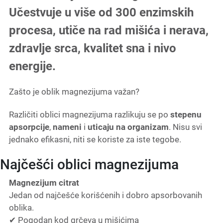
Učestvuje u više od 300 enzimskih
procesa, utiče na rad mišića i nerava,
zdravlje srca, kvalitet sna i nivo
energije.
Zašto je oblik magnezijuma važan?
Različiti oblici magnezijuma razlikuju se po
stepenu
apsorpcije
,
nameni
i
uticaju na organizam
. Nisu svi
jednako efikasni, niti se koriste za iste tegobe.
Najčešći oblici magnezijuma
Magnezijum citrat
Jedan od najčešće korišćenih i dobro apsorbovanih
oblika.
✔ Pogodan kod grčeva u mišićima