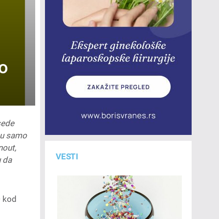
to
sede
su samo
nout,
VESTI
u da
D kod