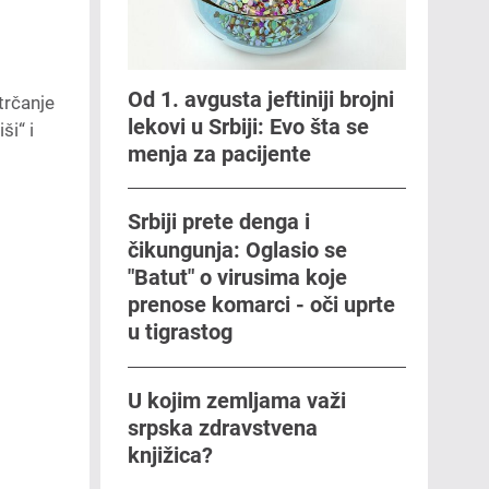
Od 1. avgusta jeftiniji brojni
trčanje
lekovi u Srbiji: Evo šta se
ši“ i
menja za pacijente
Srbiji prete denga i
čikungunja: Oglasio se
"Batut" o virusima koje
prenose komarci - oči uprte
u tigrastog
U kojim zemljama važi
srpska zdravstvena
knjižica?