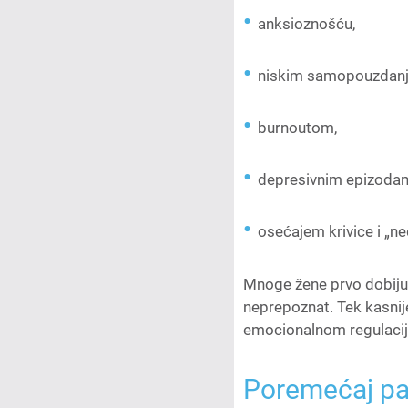
anksioznošću,
niskim samopouzdan
burnoutom,
depresivnim epizoda
osećajem krivice i „ne
Mnoge žene prvo dobiju 
neprepoznat. Tek kasnij
emocionalnom regulacijo
Poremećaj paž