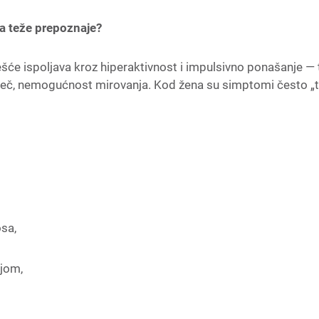
a teže prepoznaje?
e ispoljava kroz hiperaktivnost i impulsivno ponašanje — 
 reč, nemogućnost mirovanja. Kod žena su simptomi često „ti
sa,
jom,