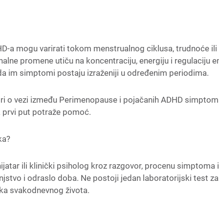
-a mogu varirati tokom menstrualnog ciklusa, trudnoće ili
ne promene utiču na koncentraciju, energiju i regulaciju e
a im simptomi postaju izraženiji u određenim periodima.
i o vezi između
Perimenopause
i pojačanih ADHD simptom
 prvi put potraže pomoć.
ka?
ijatar ili klinički psiholog kroz razgovor, procenu simptoma i
njstvo i odraslo doba. Ne postoji jedan laboratorijski test z
ika svakodnevnog života.