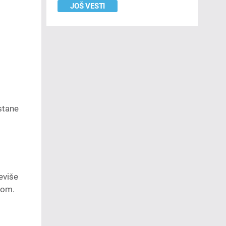
JOŠ VESTI
stane
eviše
jom.