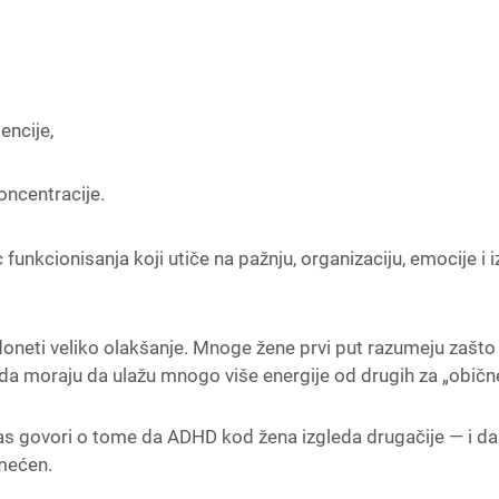
encije,
oncentracije.
 funkcionisanja koji utiče na pažnju, organizaciju, emocije i 
neti veliko olakšanje. Mnoge žene prvi put razumeju zašto
a moraju da ulažu mnogo više energije od drugih za „obične
as govori o tome da ADHD kod žena izgleda drugačije — i d
mećen.