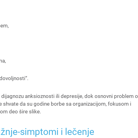
jem,
ma,
dovoljnosti“.
dijagnozu anksioznosti ili depresije, dok osnovni problem 
e shvate da su godine borbe sa organizacijom, fokusom i
m deo šire slike.
nje-simptomi i lečenje