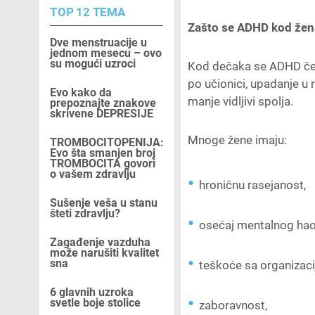
TOP 12 TEMA
Zašto se ADHD kod žen
Dve menstruacije u
jednom mesecu – ovo
su mogući uzroci
Kod dečaka se ADHD češć
po učionici, upadanje u
Evo kako da
manje vidljivi spolja.
prepoznajte znakove
skrivene DEPRESIJE
Mnoge žene imaju:
TROMBOCITOPENIJA:
Evo šta smanjen broj
TROMBOCITA govori
o vašem zdravlju
hroničnu rasejanost,
Sušenje veša u stanu
šteti zdravlju?
osećaj mentalnog hao
Zagađenje vazduha
može narušiti kvalitet
sna
teškoće sa organizaci
6 glavnih uzroka
svetle boje stolice
zaboravnost,