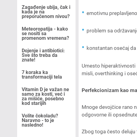
Zagađenje ubija, čak i
kada je na
emotivnu preplavljeno
preporučenom nivou?
Meteoropatija - kako
problem sa održavanj
se nositi sa
promenom vremena?
konstantan osećaj da 
Dojenje i antibiotici:
Sve što treba da
znate!
Umesto hiperaktivnosti 
7 koraka ka
misli, overthinking i os
transformaciji tela
Vitamin D je važan ne
Perfekcionizam kao m
samo za kosti, već i
za mišiće, posebno
kod starijih
Mnoge devojčice rano n
odgovorne ili opsednute
Volite čokoladu?
Naravno - to je
nasledno!
Zbog toga često deluju 