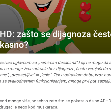
HD: zašto se dijagnoza čes
 kasno?
zivao uglavnom sa „nemirnim dečacima“ koji ne mogu da 
a su mnoge žene odrasle bez dijagnoze, često verujući da 
ne“, „preosetljive“ ili „lenje“. Tek u odraslom dobu, kroz bur
e sa svakodnevnim funkcionisanjem, mnoge prvi put saznaj
ovori mnogo više, posebno zato što se pokazalo da se ADH
 drugačije nego kod muškaraca.