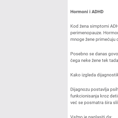
Hormoni i ADHD
Kod žena simptomi ADHD
perimenopauze. Hormonal
mnoge žene primećuju d
Posebno se danas govor
čega neke žene tek tada
Kako izgleda dijagnosti
Dijagnozu postavlja psih
funkcionisanja kroz deti
već se posmatra šira sl
Važno je naglasiti da: