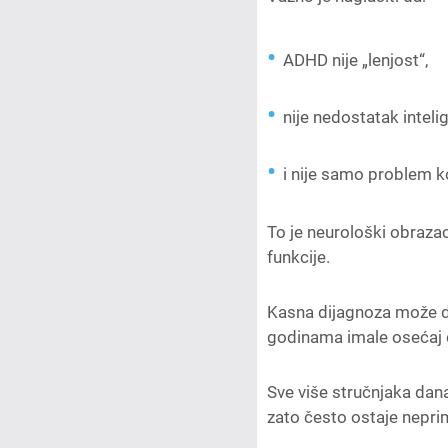
ADHD nije „lenjost“,
nije nedostatak intelig
i nije samo problem k
To je neurološki obrazac
funkcije.
Kasna dijagnoza može do
godinama imale osećaj d
Sve više stručnjaka dan
zato često ostaje nepri