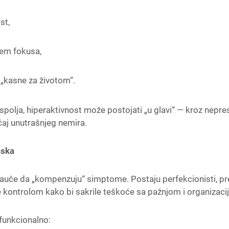
st,
em fokusa,
„kasne za životom“.
spolja, hiperaktivnost može postojati „u glavi“ — kroz nepre
ećaj unutrašnjeg nemira.
aska
auče da „kompenzuju“ simptome. Postaju perfekcionisti, pr
 kontrolom kako bi sakrile teškoće sa pažnjom i organizaci
funkcionalno: