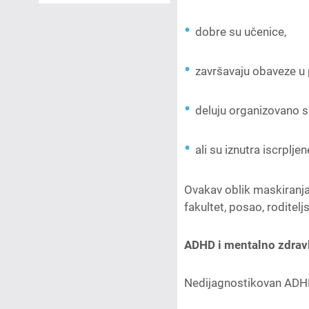
dobre su učenice,
završavaju obaveze u 
deluju organizovano s
ali su iznutra iscrpljen
Ovakav oblik maskiranja
fakultet, posao, roditelj
ADHD i mentalno zdravl
Nedijagnostikovan ADHD