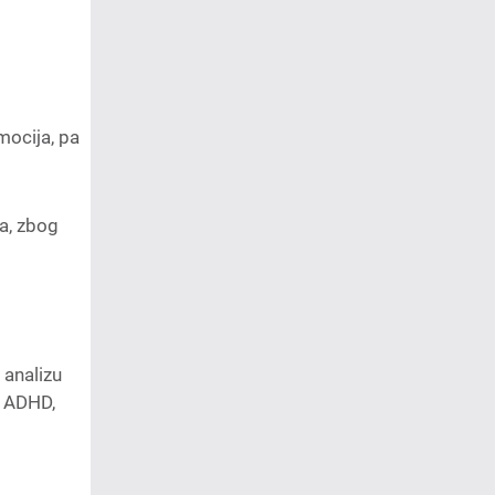
mocija, pa
a, zbog
 analizu
a ADHD,