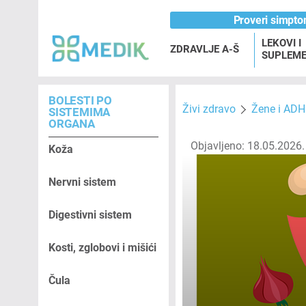
Proveri simpt
LEKOVI I
ZDRAVLJE A-Š
SUPLEME
BOLESTI PO
Živi zdravo
Žene i ADH
SISTEMIMA
ORGANA
Objavljeno: 18.05.2026.
Koža
Nervni sistem
Digestivni sistem
Kosti, zglobovi i mišići
Čula