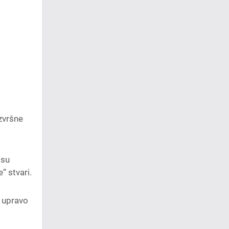
izvršne
 su
“ stvari.
a upravo