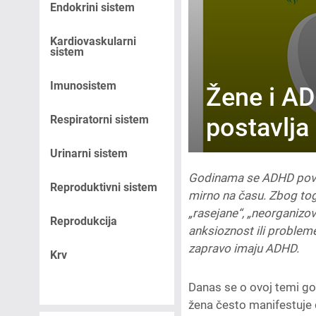
Endokrini sistem
Kardiovaskularni
sistem
Imunosistem
Žene i AD
Respiratorni sistem
postavlja
Urinarni sistem
Godinama se ADHD pove
Reproduktivni sistem
mirno na času. Zbog tog
„rasejane“, „neorganizova
Reprodukcija
anksioznost ili problem
zapravo imaju ADHD.
Krv
Danas se o ovoj temi g
žena često manifestuje