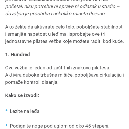
početak nisu potrebni ni sprave ni odlazak u studio –
dovoljan je prostirka i nekoliko minuta dnevno.
Ako želite da aktivirate celo telo, poboljšate stabilnost
i smanjite napetost u leđima, isprobajte ove tri
jednostavne pilates vežbe koje možete raditi kod kuće.
1. Hundred
Ova vežba je jedan od zaštitnih znakova pilatesa.
Aktivira duboke trbušne mišiće, poboljšava cirkulaciju i
pomaže kontroli disanja.
Kako se izvodi:
Lezite na leđa.
Podignite noge pod uglom od oko 45 stepeni.