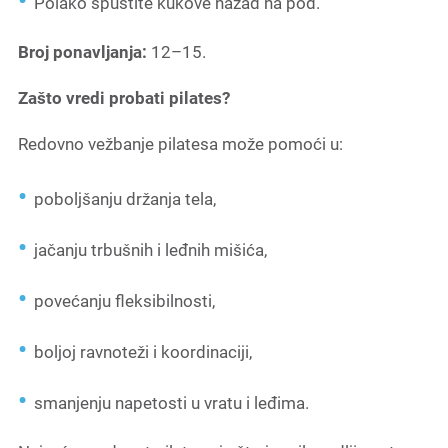
Polako spustite kukove nazad na pod.
Broj ponavljanja:
12–15.
Zašto vredi probati pilates?
Redovno vežbanje pilatesa može pomoći u:
poboljšanju držanja tela,
jačanju trbušnih i leđnih mišića,
povećanju fleksibilnosti,
boljoj ravnoteži i koordinaciji,
smanjenju napetosti u vratu i leđima.