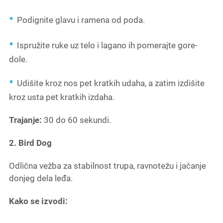
Podignite glavu i ramena od poda.
Ispružite ruke uz telo i lagano ih pomerajte gore-
dole.
Udišite kroz nos pet kratkih udaha, a zatim izdišite
kroz usta pet kratkih izdaha.
Trajanje:
30 do 60 sekundi.
2. Bird Dog
Odlična vežba za stabilnost trupa, ravnotežu i jačanje
donjeg dela leđa.
Kako se izvodi: