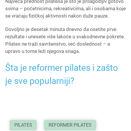
Najveća prednost pilatesa je što je prilagodljiv gotovo
svima – početnicima, rekreativcima, ali i osobama koje
se vraćaju fizičkoj aktivnosti nakon duže pauze.
Dovoljno je desetak minuta dnevno da osetite prve
rezultate i unesete više lakoće u svakodnevne pokrete.
Pilates ne traži savršenstvo, već doslednost – a
upravo u tome leži njegova snaga.
Šta je reformer pilates i zašto
je sve popularniji?
PILATES
REFORMER PILATES