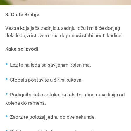
3. Glute Bridge
Vežba koja jača zadnjicu, zadnju ložu i mišiće donjeg
dela leđa, a istovremeno doprinosi stabilnosti karlice.
Kako se izvodi:
Lezite na leđa sa savijenim kolenima.
Stopala postavite u širini kukova.
Podignite kukove tako da telo formira pravu liniju od
kolena do ramena.
Zadržite položaj jednu do dve sekunde.