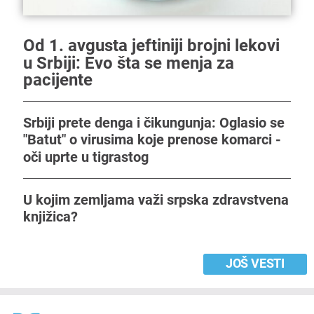
Od 1. avgusta jeftiniji brojni lekovi
u Srbiji: Evo šta se menja za
pacijente
Srbiji prete denga i čikungunja: Oglasio se
"Batut" o virusima koje prenose komarci -
oči uprte u tigrastog
U kojim zemljama važi srpska zdravstvena
knjižica?
JOŠ VESTI