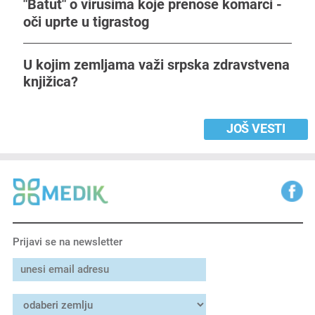
"Batut" o virusima koje prenose komarci -
oči uprte u tigrastog
U kojim zemljama važi srpska zdravstvena
knjižica?
JOŠ VESTI
Prijavi se na newsletter