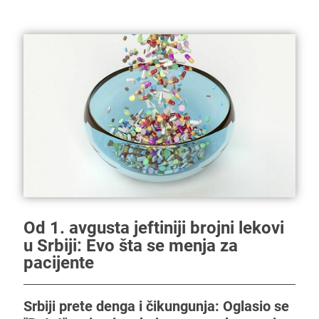
Od 1. avgusta jeftiniji brojni lekovi
u Srbiji: Evo šta se menja za
pacijente
Srbiji prete denga i čikungunja: Oglasio se