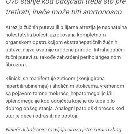
Ovo stanje kod odojčadi treba što pre
tretirati, inače može biti smrtonosno
Atrezija žučnih puteva ili bilijarna atrezija je neonatalna
holestatska bolest, uzrokovana kompletnom
organskom opstrukcijom ekstrahepatičnih žučnih
puteva, najverovatnije urođene prirode. Intrahepatični
žučni putevi su takođe zahvaćeni periholangealnom
fibrozom.
Klinički se manifestuje žuticom (konjugirana
hiperbilirubinemija) i aholičnim stolicama, vremenom
sa pojavom tamne mokraće, hepatomegalije i/ili
splenomegalije kod odojčeta koje je do tada bilo
dobrog opšeg stanja. Analogni patološki proces kod
starije dece i odraslih ne postoji.
Nelečeni bolesnici razvijaju cirozu jetre i umiru zbog