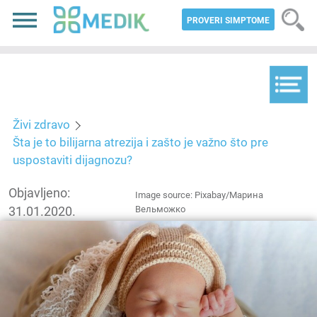
PROVERI SIMPTOME
Živi zdravo
Šta je to bilijarna atrezija i zašto je važno što pre
uspostaviti dijagnozu?
Objavljeno:
Image source: Pixabay/Марина
31.01.2020.
Вельможко