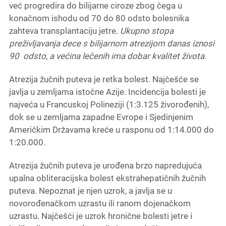
već progredira do bilijarne ciroze zbog čega u
konačnom ishodu od 70 do 80 odsto bolesnika
zahteva transplantaciju jetre.
Ukupno stopa
preživljavanja dece s bilijarnom atrezijom danas iznosi
90 odsto, a većina lečenih ima dobar kvalitet života
.
Atrezija žučnih puteva je retka bolest. Najčešće se
javlja u zemljama istočne Azije. Incidencija bolesti je
najveća u Francuskoj Polineziji (1:3.125 živorođenih),
dok se u zemljama zapadne Evrope i Sjedinjenim
Američkim Državama kreće u rasponu od 1:14.000 do
1:20.000.
Atrezija žučnih puteva je urođena brzo napredujuća
upalna obliteracijska bolest ekstrahepatičnih žučnih
puteva. Nepoznat je njen uzrok, a javlja se u
novorođenačkom uzrastu ili ranom dojenačkom
uzrastu. Najčešći je uzrok hronične bolesti jetre i